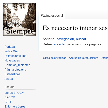
Página especial
Es necesario iniciar se
Saltar a:
navegación
,
buscar
Debes
acceder
para ver otras páginas.
Portada
Indice Web
Ultimos artículos
Política de privacidad
Acerca de JerezSiempre
Exone
Novedades
Cambios_recientes
Página aleatoria
Estadísticas
Ayuda
Estudio
Libros EPCCM
EPCCM
CEHJ
Entorno a Jerez